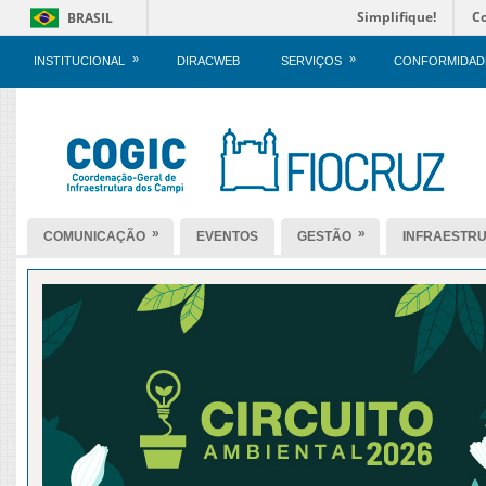
Simplifique!
C
BRASIL
»
»
INSTITUCIONAL
DIRACWEB
SERVIÇOS
CONFORMIDAD
»
»
COMUNICAÇÃO
EVENTOS
GESTÃO
INFRAESTR