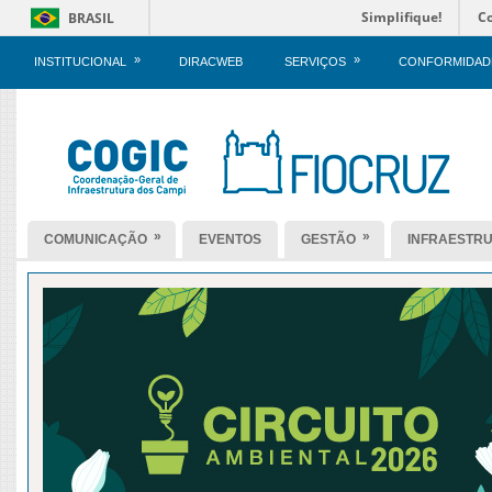
Simplifique!
C
BRASIL
»
»
INSTITUCIONAL
DIRACWEB
SERVIÇOS
CONFORMIDAD
»
»
COMUNICAÇÃO
EVENTOS
GESTÃO
INFRAESTR