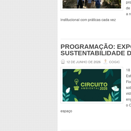
pr
de 
a 
institucional com práticas cada vez
PROGRAMAÇÃO: EXPO
SUSTENTABILIDADE 
12 DE JUNHO DE 2026
COGIC
18 
Es
Fi
so
vi
en
o 
espaço