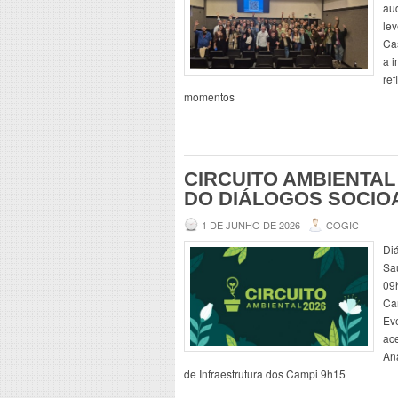
aud
lev
Cas
a i
ref
momentos
CIRCUITO AMBIENTA
DO DIÁLOGOS SOCIO
1 DE JUNHO DE 2026
COGIC
Di
Sa
09h
Ca
Eve
ac
An
de Infraestrutura dos Campi 9h15