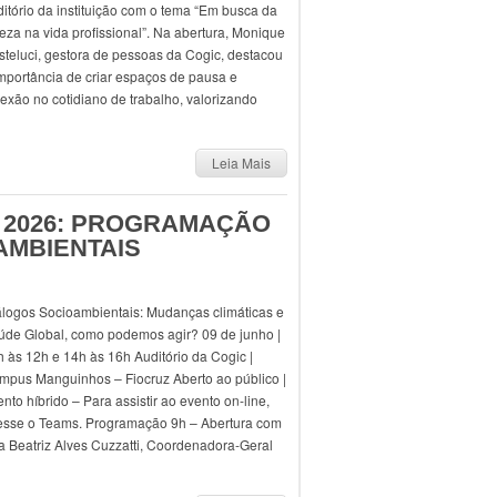
itório da instituição com o tema “Em busca da
eza na vida profissional”. Na abertura, Monique
teluci, gestora de pessoas da Cogic, destacou
mportância de criar espaços de pausa e
lexão no cotidiano de trabalho, valorizando
Leia Mais
L 2026: PROGRAMAÇÃO
AMBIENTAIS
álogos Socioambientais: Mudanças climáticas e
úde Global, como podemos agir? 09 de junho |
 às 12h e 14h às 16h Auditório da Cogic |
mpus Manguinhos – Fiocruz Aberto ao público |
nto híbrido – Para assistir ao evento on-line,
esse o Teams. Programação 9h – Abertura com
a Beatriz Alves Cuzzatti, Coordenadora-Geral