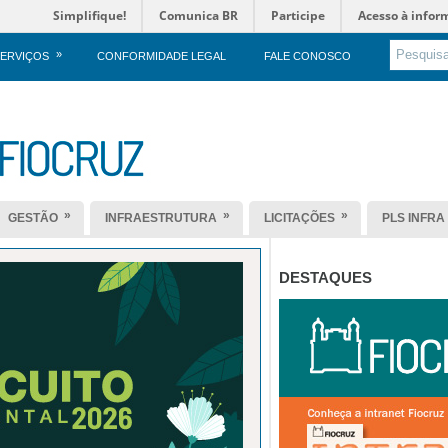
Simplifique!
Comunica BR
Participe
Acesso à infor
»
ERVIÇOS
CONFORMIDADE LEGAL
FALE CONOSCO
»
»
»
GESTÃO
INFRAESTRUTURA
LICITAÇÕES
PLS INFRA
DESTAQUES