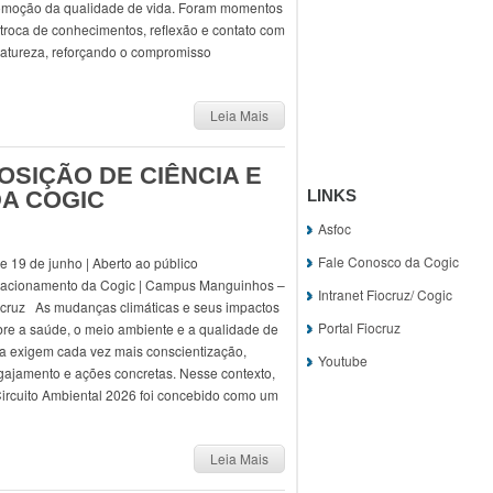
omoção da qualidade de vida. Foram momentos
troca de conhecimentos, reflexão e contato com
natureza, reforçando o compromisso
Leia Mais
SIÇÃO DE CIÊNCIA E
DA COGIC
LINKS
Asfoc
Fale Conosco da Cogic
e 19 de junho | Aberto ao público
tacionamento da Cogic | Campus Manguinhos –
Intranet Fiocruz/ Cogic
ocruz As mudanças climáticas e seus impactos
Portal Fiocruz
bre a saúde, o meio ambiente e a qualidade de
da exigem cada vez mais conscientização,
Youtube
gajamento e ações concretas. Nesse contexto,
Circuito Ambiental 2026 foi concebido como um
Leia Mais