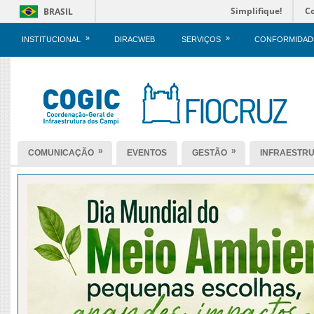
Simplifique!
C
BRASIL
»
»
INSTITUCIONAL
DIRACWEB
SERVIÇOS
CONFORMIDAD
»
»
COMUNICAÇÃO
EVENTOS
GESTÃO
INFRAESTR