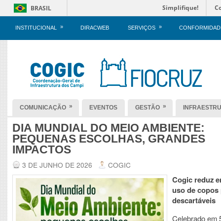
Simplifique!
C
BRASIL
»
»
INSTITUCIONAL
DIRACWEB
SERVIÇOS
CONFORMIDAD
»
»
COMUNICAÇÃO
EVENTOS
GESTÃO
INFRAESTR
DIA MUNDIAL DO MEIO AMBIENTE:
PEQUENAS ESCOLHAS, GRANDES
IMPACTOS
3 DE JUNHO DE 2026
COGIC
Cogic reduz 
uso de copos 
descartáveis
Celebrado em 5