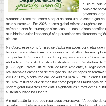
o Dia Mundial 
Ambiente conv
governos, orga
cidadãos a refletirem sobre o papel de cada um na construção de 
mais sustentável. Em 2026, o tema global reforça a urgência do
enfrentamento às mudanças climáticas, um dos maiores desafios 
atualidade e cujos impactos já são percebidos em diferentes regiõ
planeta.
Na Cogic, esse compromisso se traduz em ações concretas que i
hábitos mais sustentáveis no cotidiano de trabalho. Um exemplo é
campanha de redução do uso de copos plásticos descartáveis, inic
alinhada ao Plano de Logística Sustentável em Infraestrutura da 
(PLS/Cogic). Neste Dia Mundial do Meio Ambiente, a Cogic desta
resultados da campanha de redução do uso de copos descartáveis
2014 e 2025, o consumo caiu de 408 mil para 5,6 mil unidades, 
de 97%, resultado que demonstra como pequenas mudanças de h
podem gerar impactos ambientais significativos e fortalecer a cult
sustentabilidade na Fiocruz.
A mobilização tem gerado resultados expressivos. “A adoção de 
garrafas reutilizáveis pelos trabalhadores e trabalhadoras, aliada à