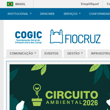
Simplifique!
C
BRASIL
»
»
INSTITUCIONAL
DIRACWEB
SERVIÇOS
CONFORMIDAD
»
»
COMUNICAÇÃO
EVENTOS
GESTÃO
INFRAESTR