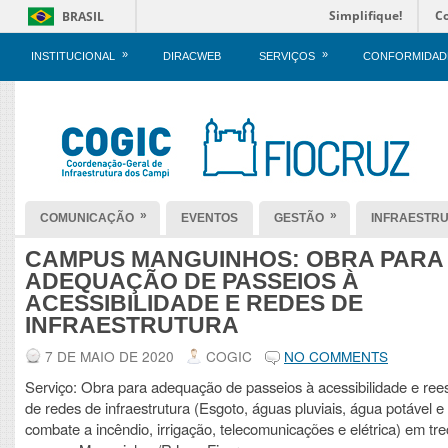
Simplifique!
C
BRASIL
»
»
INSTITUCIONAL
DIRACWEB
SERVIÇOS
CONFORMIDAD
»
»
COMUNICAÇÃO
EVENTOS
GESTÃO
INFRAESTR
CAMPUS MANGUINHOS: OBRA PARA
ADEQUAÇÃO DE PASSEIOS À
ACESSIBILIDADE E REDES DE
INFRAESTRUTURA
7 DE MAIO DE 2020
COGIC
NO COMMENTS
Serviço: Obra para adequação de passeios à acessibilidade e ree
de redes de infraestrutura (Esgoto, águas pluviais, água potável e
combate a incêndio, irrigação, telecomunicações e elétrica) em tr