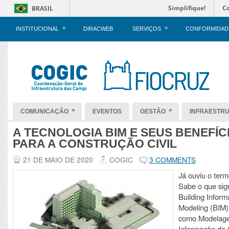
Simplifique!
C
BRASIL
»
»
INSTITUCIONAL
DIRACWEB
SERVIÇOS
CONFORMIDAD
»
»
COMUNICAÇÃO
EVENTOS
GESTÃO
INFRAESTR
A TECNOLOGIA BIM E SEUS BENEFÍC
PARA A CONSTRUÇÃO CIVIL
21 DE MAIO DE 2020
COGIC
3 COMMENTS
Já ouviu o ter
Sabe o que sign
Building Inform
Modeling (BIM)
como Modelag
Informação da