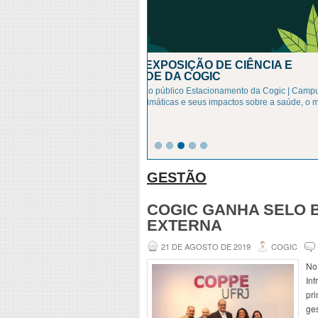
DIA MUNDIAL DO MEIO AMB
GRANDES IMPACTOS
Cogic reduz em 97% o uso de copos plást
o Dia Mundial do Meio Ambiente convida 
refletirem sobre o papel de
Leia Mais »
GESTÃO
COGIC GANHA SELO 
EXTERNA
21 DE AGOSTO DE 2019
COGIC
No
Inf
pri
ges