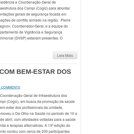
esidência e Coordenação-Geral de
raestrutura dos Campi (Cogic) para abordar
ientações gerais de segurança focada em
uações de conflito armado na região. Pierre
agnon, Coordenador-Geral, e a equipe do
partamento de Vigilância e Segurança
trimonial (DVSP) estavam presentes. O
Leia Mais
COM BEM-ESTAR DOS
 COMMENTS
Coordenação-Geral de Infraestrutura dos
mpi (Cogic), em busca da promoção da saúde
em-estar dos profissionais da unidade,
omoveu o De Olho na Saúde no período de 10 a
de abril, com atividades voltadas para a saúde
tal e terapias alternativas. A 13ª edição do
ento contou com cerca de 200 participantes