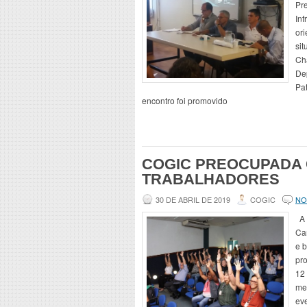
Pr
Inf
or
sit
Ch
De
Pa
encontro foi promovido
COGIC PREOCUPADA 
TRABALHADORES
30 DE ABRIL DE 2019
COGIC
NO
A 
Ca
e b
pr
12 
men
ev