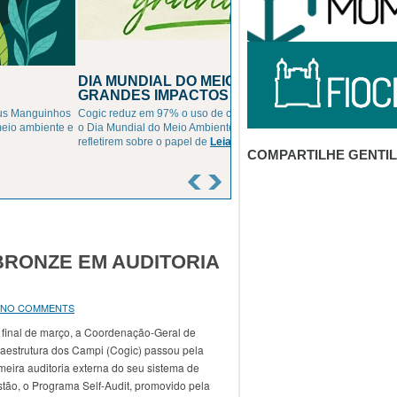
IENTE: PEQUENAS ESCOLHAS,
icos descartáveis Celebrado em 5 de junho,
governos, organizações e cidadãos a
COMPARTILHE GENTI
BRONZE EM AUDITORIA
NO COMMENTS
 final de março, a Coordenação-Geral de
raestrutura dos Campi (Cogic) passou pela
meira auditoria externa do seu sistema de
tão, o Programa Self-Audit, promovido pela