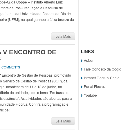
pe-Q, da Coppe – Instituto Alberto Luiz
imbra de Pós-Graduação e Pesquisa de
genharia, da Universidade Federal do Rio de
eiro (UFRJ), na qual ganhou a faixa bronze da
Leia Mais
A V ENCONTRO DE
LINKS
S
Asfoc
O COMMENTS
Fale Conosco da Cogic
V Encontro de Gestão de Pessoas, promovido
Intranet Fiocruz/ Cogic
lo Serviço de Gestão de Pessoas (SGP), da
Portal Fiocruz
ic, acontecerá de 11 a 13 de junho, no
ditório da unidade, com o tema “Em busca de
Youtube
s essência”. As atividades são abertas para a
munidade Fiocruz. Confira a programação e
ticipe!
Leia Mais