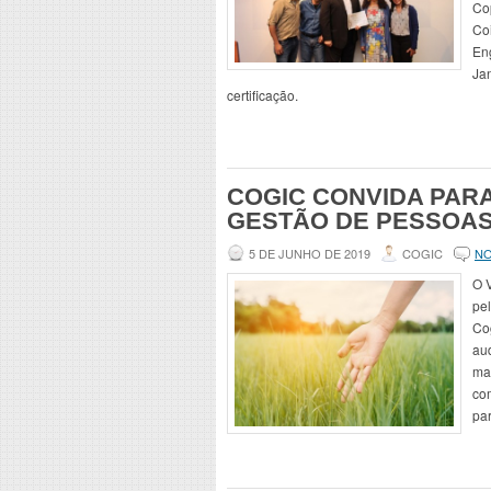
Cop
Co
En
Jan
certificação.
COGIC CONVIDA PAR
GESTÃO DE PESSOA
5 DE JUNHO DE 2019
COGIC
N
O 
pe
Cog
au
mai
co
par