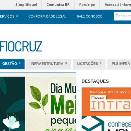
Simplifique!
Comunica BR
Participe
Acesso à infor
»
ERVIÇOS
CONFORMIDADE LEGAL
FALE CONOSCO
»
»
»
GESTÃO
INFRAESTRUTURA
LICITAÇÕES
PLS INFRA
DESTAQUES