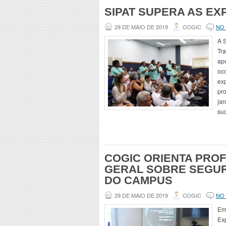
SIPAT SUPERA AS EX
29 DE MAIO DE 2019
COGIC
NO
A 
Tr
ap
oc
exp
pro
jar
su
COGIC ORIENTA PROF
GERAL SOBRE SEGU
DO CAMPUS
29 DE MAIO DE 2019
COGIC
NO
Em
Ex