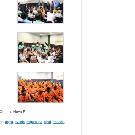
/Cogic e Nova Rio
gs:
cogic
,
evento
,
segurança
,
sipat
,
trabalho