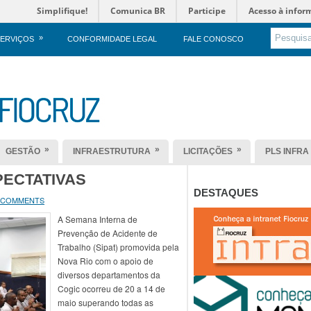
Simplifique!
Comunica BR
Participe
Acesso à infor
»
ERVIÇOS
CONFORMIDADE LEGAL
FALE CONOSCO
»
»
»
GESTÃO
INFRAESTRUTURA
LICITAÇÕES
PLS INFRA
PECTATIVAS
DESTAQUES
 COMMENTS
A Semana Interna de
Prevenção de Acidente de
Trabalho (Sipat) promovida pela
Nova Rio com o apoio de
diversos departamentos da
Cogic ocorreu de 20 a 14 de
maio superando todas as