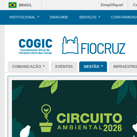
Simplifique!
C
BRASIL
»
»
INSTITUCIONAL
DIRACWEB
SERVIÇOS
CONFORMIDAD
»
»
COMUNICAÇÃO
EVENTOS
GESTÃO
INFRAESTR