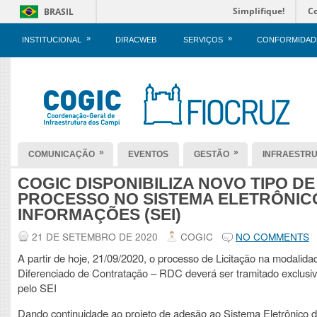
Simplifique!
C
BRASIL
»
»
INSTITUCIONAL
DIRACWEB
SERVIÇOS
CONFORMIDAD
»
»
COMUNICAÇÃO
EVENTOS
GESTÃO
INFRAESTR
COGIC DISPONIBILIZA NOVO TIPO DE
PROCESSO NO SISTEMA ELETRÔNIC
INFORMAÇÕES (SEI)
21 DE SETEMBRO DE 2020
COGIC
NO COMMENTS
A partir de hoje, 21/09/2020, o processo de Licitação na modalid
Diferenciado de Contratação – RDC deverá ser tramitado exclus
pelo SEI
Dando continuidade ao projeto de adesão ao Sistema Eletrônico 