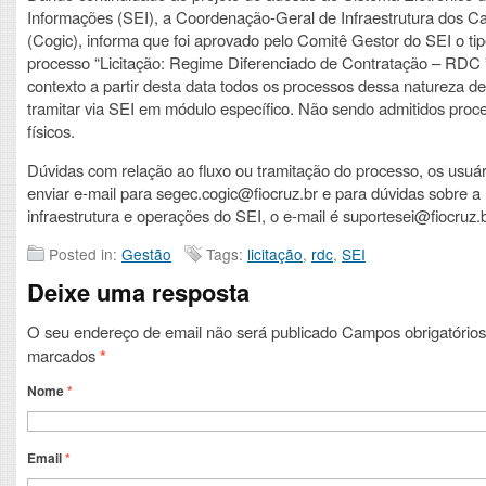
Informações (SEI), a Coordenação-Geral de Infraestrutura dos C
(Cogic), informa que foi aprovado pelo Comitê Gestor do SEI o ti
processo “Licitação: Regime Diferenciado de Contratação – RDC 
contexto a partir desta data todos os processos dessa natureza d
tramitar via SEI em módulo específico. Não sendo admitidos proc
físicos.
Dúvidas com relação ao fluxo ou tramitação do processo, os usuá
enviar e-mail para segec.cogic@fiocruz.br e para dúvidas sobre a
infraestrutura e operações do SEI, o e-mail é suportesei@fiocruz.
Posted in:
Gestão
Tags:
licitação
,
rdc
,
SEI
Deixe uma resposta
O seu endereço de email não será publicado
Campos obrigatórios
marcados
*
Nome
*
Email
*