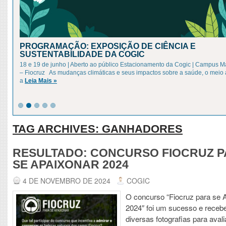
PROGRAMAÇÃO: EXPOSIÇÃO DE CIÊNCIA E
SUSTENTABILIDADE DA COGIC
18 e 19 de junho | Aberto ao público Estacionamento da Cogic | Campus 
– Fiocruz As mudanças climáticas e seus impactos sobre a saúde, o meio
a
Leia Mais »
TAG ARCHIVES:
GANHADORES
RESULTADO: CONCURSO FIOCRUZ 
SE APAIXONAR 2024
4 DE NOVEMBRO DE 2024
COGIC
O concurso “Fiocruz para se 
2024″ foi um sucesso e rece
diversas fotografias para aval