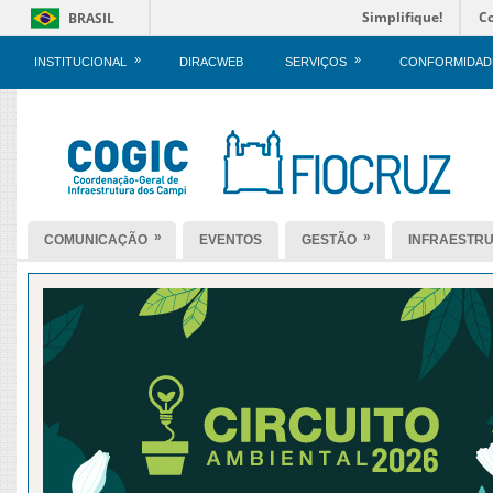
Simplifique!
C
BRASIL
»
»
INSTITUCIONAL
DIRACWEB
SERVIÇOS
CONFORMIDAD
»
»
COMUNICAÇÃO
EVENTOS
GESTÃO
INFRAESTR