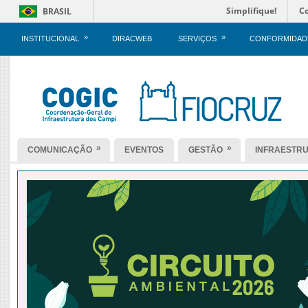
Simplifique!
C
BRASIL
»
»
INSTITUCIONAL
DIRACWEB
SERVIÇOS
CONFORMIDAD
»
»
COMUNICAÇÃO
EVENTOS
GESTÃO
INFRAESTR