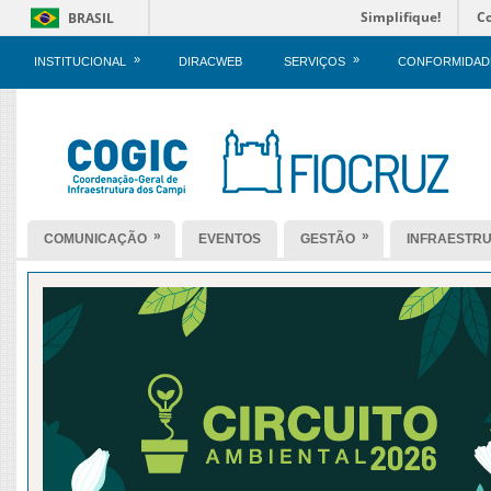
Simplifique!
C
BRASIL
»
»
INSTITUCIONAL
DIRACWEB
SERVIÇOS
CONFORMIDAD
»
»
COMUNICAÇÃO
EVENTOS
GESTÃO
INFRAESTR