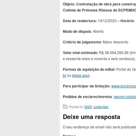
Objeto: Contratação de obra para construç
Colônia de Primatas Rhesus do SCPRIM/I
Data de reabertura:
19/12/2023
– Horário:
Modo de disputa
: Aberto
Critério de julgamento
: Maior desconto
Valor total estimado
: R$ 38.094.260,96 (tri
e sessenta reais e noventa e seis centavos).
Formas de aquisição do edital
: Portal do 
br
ou
baixe aqui
.
Para participar da licitação:
www.gov.br/co
Pedidos de esclarecimentos
:
gecom.cogic@
Posted in:
2023
,
Licitações
Deixe uma resposta
O seu endereço de email não será publicad