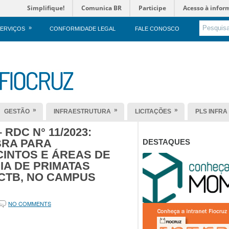
Simplifique!
Comunica BR
Participe
Acesso à infor
»
ERVIÇOS
CONFORMIDADE LEGAL
FALE CONOSCO
»
»
»
GESTÃO
INFRAESTRUTURA
LICITAÇÕES
PLS INFRA
 RDC N° 11/2023:
BRA PARA
DESTAQUES
INTOS E ÁREAS DE
IA DE PRIMATAS
CTB, NO CAMPUS
NO COMMENTS