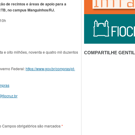
ão de recintos e áreas de apoio para a
CTB, no campus Manguinhos/RJ.
10h
nta e oito milhões, noventa e quatro mil duzentos
COMPARTILHE GENTI
Governo Federal:
https://www.gov.br/compras/pt-
mpras
fiocruz.br
o
Campos obrigatórios são marcados
*