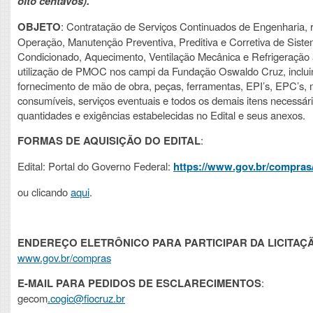
oito centavos).
OBJETO
: Contratação de Serviços Continuados de Engenharia, r
Operação, Manutenção Preventiva, Preditiva e Corretiva de Sist
Condicionado, Aquecimento, Ventilação Mecânica e Refrigeração 
utilização de PMOC nos campi da Fundação Oswaldo Cruz, inclui
fornecimento de mão de obra, peças, ferramentas, EPI’s, EPC’s, 
consumíveis, serviços eventuais e todos os demais itens necessári
quantidades e exigências estabelecidas no Edital e seus anexos.
FORMAS DE AQUISIÇÃO DO EDITAL
:
Edital: Portal do Governo Federal:
https://www.gov.br/compras/
ou clicando
aqui
.
ENDEREÇO ELETRÔNICO PARA PARTICIPAR DA LICITAÇ
www.gov.br/compras
E-MAIL PARA PEDIDOS DE ESCLARECIMENTOS
:
gecom
.cogic@fiocruz.br