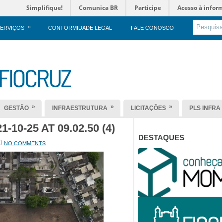
Simplifique!
Comunica BR
Participe
Acesso à infor
»
ERVIÇOS
CONFORMIDADE LEGAL
FALE CONOSCO
»
»
»
GESTÃO
INFRAESTRUTURA
LICITAÇÕES
PLS INFRA
10-25 AT 09.02.50 (4)
DESTAQUES
NO COMMENTS