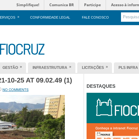
Simplifique!
Comunica BR
Participe
Acesso à infor
»
ERVIÇOS
CONFORMIDADE LEGAL
FALE CONOSCO
»
»
»
GESTÃO
INFRAESTRUTURA
LICITAÇÕES
PLS INFRA
10-25 AT 09.02.49 (1)
DESTAQUES
NO COMMENTS