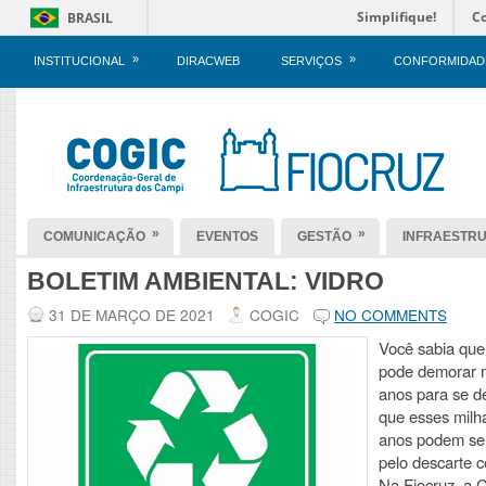
Simplifique!
C
BRASIL
»
»
INSTITUCIONAL
DIRACWEB
SERVIÇOS
CONFORMIDAD
»
»
COMUNICAÇÃO
EVENTOS
GESTÃO
INFRAESTR
BOLETIM AMBIENTAL: VIDRO
31 DE MARÇO DE 2021
COGIC
NO COMMENTS
Você sabia que 
pode demorar m
anos para se 
que esses milh
anos podem ser
pelo descarte 
Na Fiocruz, a 