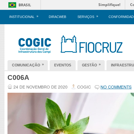
Simplifique!
C
BRASIL
»
»
INSTITUCIONAL
DIRACWEB
SERVIÇOS
CONFORMIDAD
»
»
COMUNICAÇÃO
EVENTOS
GESTÃO
INFRAESTR
C006A
24 DE NOVEMBRO DE 2020
COGIC
NO COMMENTS