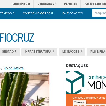
Simplifique!
Comunica BR
Participe
Acesso à infor
»
ERVIÇOS
CONFORMIDADE LEGAL
FALE CONOSCO
»
»
»
GESTÃO
INFRAESTRUTURA
LICITAÇÕES
PLS INFRA
DESTAQUES
NO COMMENTS