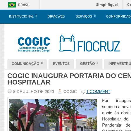
Simplifique!
C
BRASIL
»
»
INSTITUCIONAL
DIRACWEB
SERVIÇOS
CONFORMIDAD
»
»
COMUNICAÇÃO
EVENTOS
GESTÃO
INFRAESTR
COGIC INAUGURA PORTARIA DO CE
HOSPITALAR
8 DE JULHO DE 2020
COGIC
1 COMMENT
Foi inaugu
semana a nova 
apoio às obra
Hospitalar d
Pandemia de
Construída com