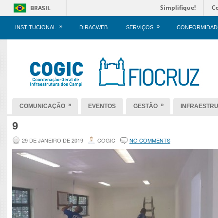
Simplifique!
C
BRASIL
»
»
INSTITUCIONAL
DIRACWEB
SERVIÇOS
CONFORMIDAD
»
»
COMUNICAÇÃO
EVENTOS
GESTÃO
INFRAESTR
9
29 DE JANEIRO DE 2019
COGIC
NO COMMENTS