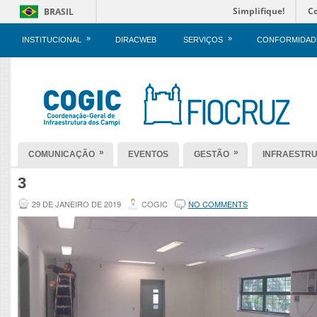
Simplifique!
C
BRASIL
»
»
INSTITUCIONAL
DIRACWEB
SERVIÇOS
CONFORMIDAD
»
»
COMUNICAÇÃO
EVENTOS
GESTÃO
INFRAESTR
3
29 DE JANEIRO DE 2019
COGIC
NO COMMENTS