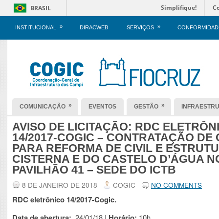
Simplifique!
C
BRASIL
»
»
INSTITUCIONAL
DIRACWEB
SERVIÇOS
CONFORMIDAD
»
»
COMUNICAÇÃO
EVENTOS
GESTÃO
INFRAESTR
AVISO DE LICITAÇÃO: RDC ELETRÔN
14/2017-COGIC – CONTRATAÇÃO DE
PARA REFORMA DE CIVIL E ESTRUT
CISTERNA E DO CASTELO D’ÁGUA N
PAVILHÃO 41 – SEDE DO ICTB
8 DE JANEIRO DE 2018
COGIC
NO COMMENTS
RDC eletrônico 14/2017-Cogic.
Data de abertura:
24/01/18 |
Horário:
10h