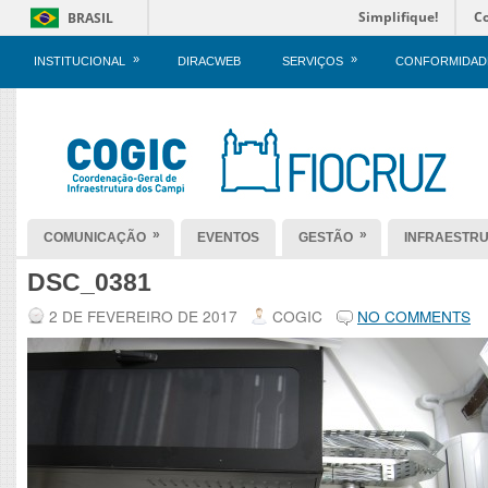
Simplifique!
C
BRASIL
»
»
INSTITUCIONAL
DIRACWEB
SERVIÇOS
CONFORMIDAD
»
»
COMUNICAÇÃO
EVENTOS
GESTÃO
INFRAESTR
DSC_0381
2 DE FEVEREIRO DE 2017
COGIC
NO COMMENTS