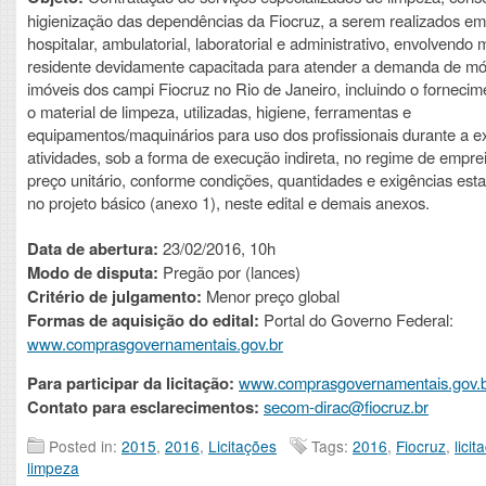
higienização das dependências da Fiocruz, a serem realizados e
hospitalar, ambulatorial, laboratorial e administrativo, envolvendo
residente devidamente capacitada para atender a demanda de mó
imóveis dos campi Fiocruz no Rio de Janeiro, incluindo o fornecim
o material de limpeza, utilizadas, higiene, ferramentas e
equipamentos/maquinários para uso dos profissionais durante a 
atividades, sob a forma de execução indireta, no regime de empre
preço unitário, conforme condições, quantidades e exigências est
no projeto básico (anexo 1), neste edital e demais anexos.
Data de abertura:
23/02/2016, 10h
Modo de disputa:
Pregão por (lances)
Critério de julgamento:
Menor preço global
Formas de aquisição do edital:
Portal do Governo Federal:
www.comprasgovernamentais.gov.br
Para participar da licitação:
www.comprasgovernamentais.gov.
Contato para esclarecimentos:
secom-dirac@fiocruz.br
Posted in:
2015
,
2016
,
Licitações
Tags:
2016
,
Fiocruz
,
licit
limpeza