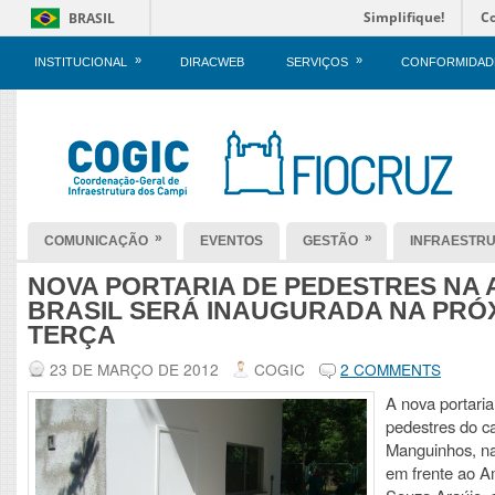
Simplifique!
C
BRASIL
»
»
INSTITUCIONAL
DIRACWEB
SERVIÇOS
CONFORMIDAD
»
»
COMUNICAÇÃO
EVENTOS
GESTÃO
INFRAESTR
NOVA PORTARIA DE PEDESTRES NA A
BRASIL SERÁ INAUGURADA NA PRÓ
TERÇA
23 DE MARÇO DE 2012
COGIC
2 COMMENTS
A nova portaria
pedestres do 
Manguinhos, na 
em frente ao A