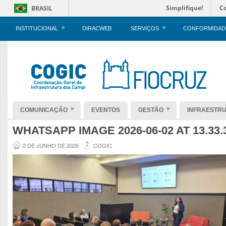
Simplifique!
C
BRASIL
»
»
INSTITUCIONAL
DIRACWEB
SERVIÇOS
CONFORMIDAD
»
»
COMUNICAÇÃO
EVENTOS
GESTÃO
INFRAESTR
WHATSAPP IMAGE 2026-06-02 AT 13.33.3
2 DE JUNHO DE 2026
COGIC