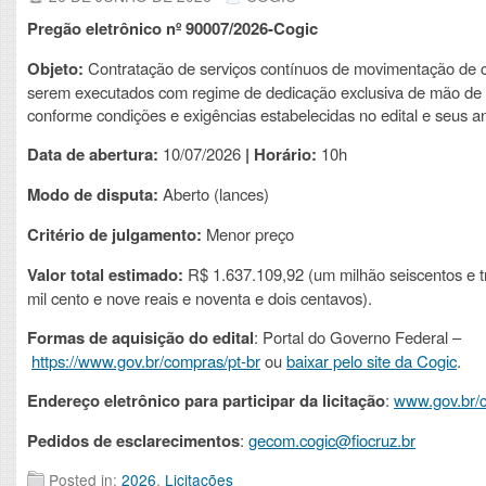
Pregão eletrônico nº 90007/2026-Cogic
Objeto:
Contratação de serviços contínuos de movimentação de c
serem executados com regime de dedicação exclusiva de mão de 
conforme condições e exigências estabelecidas no edital e seus a
Data de abertura:
10/07/2026
| Horário:
10h
Modo de disputa:
Aberto (lances)
Critério de julgamento:
Menor preço
Valor total estimado:
R$ 1.637.109,92 (um milhão seiscentos e tr
mil cento e nove reais e noventa e dois centavos).
Formas de aquisição do edital
: Portal do Governo Federal –
https://www.gov.br/compras/pt-br
ou
baixar pelo site da Cogic
.
Endereço eletrônico para participar da licitação
:
www.gov.br/
Pedidos de esclarecimentos
:
gecom.cogic@fiocruz.br
Posted in:
2026
,
Licitações