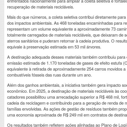
enfrentados nacionalmente para ampliar a coleta seletiva e fortale
recuperação de materiais recicláveis.
Mais do que números, a coleta seletiva contribui diretamente para
dos impactos ambientais. As 468 toneladas encaminhadas para r
representam um volume equivalente a aproximadamente 73 cami
totalmente carregados de materiais recicláveis, que deixaram de s
aterros sanitários e puderam retornar à cadeia produtiva. O resu
equivale à preservação estimada em 53 mil árvores.
A destinação adequada desses materiais também contribuiu para e
emissão estimada de 1.170 toneladas de gases de efeito estufa (
equivalente à retirada de aproximadamente 254 carros movidos a
combustíveis fósseis das ruas durante um ano.
Além dos ganhos ambientais, a iniciativa também gera impacto soc
econômico. Em 2025, a destinação de materiais recicláveis às coo
catadores possibilitou uma arrecadação superior a R$ 468 mil, for
cadeia da reciclagem e contribuindo para a geração de renda de 
famílias envolvidas. As ações de gestão de resíduos também pro
uma economia aproximada de R$ 249 mil em contratos de destina
Os resultados também refletem ações alinhadas ao Plano de Logí