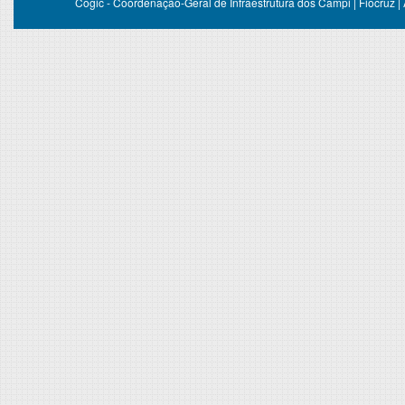
Cogic - Coordenação-Geral de Infraestrutura dos Campi | Fiocruz |