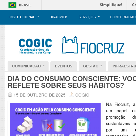
Simplifique!
C
BRASIL
»
»
INSTITUCIONAL
DIRACWEB
SERVIÇOS
CONFORMIDAD
»
»
COMUNICAÇÃO
EVENTOS
GESTÃO
INFRAESTR
DIA DO CONSUMO CONSCIENTE: VO
REFLETE SOBRE SEUS HÁBITOS?
15 DE OUTUBRO DE 2025
COGIC
Na Fiocruz, 
um papel es
promoção de
sustentáveis
por um u
responsável d