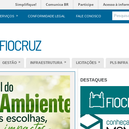
Simplifique!
Comunica BR
Participe
Acesso à infor
»
ERVIÇOS
CONFORMIDADE LEGAL
FALE CONOSCO
»
»
»
GESTÃO
INFRAESTRUTURA
LICITAÇÕES
PLS INFRA
DESTAQUES