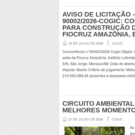
AVISO DE LICITAÇÃO
90002/2026-COGIC: 
PARA CONSTRUÇÃO D
FIOCRUZ AMAZÔNIA, 
23 DE JULHO DE 2026
COGIC
Concorrência nº 90002/2026-Cogic Objeto: 
sede da Fiocruz Amazônia, Instituto Leônid
S/N, São Jorge, Manaus/AM. Data de abertur
disputa: Aberto Critério de julgamento: Maio
216.093.089,49 (duzentos e dezesseis milhõe
CIRCUITO AMBIENTAL
MELHORES MOMENT
21 DE JULHO DE 2026
COGIC
Ao 
Am