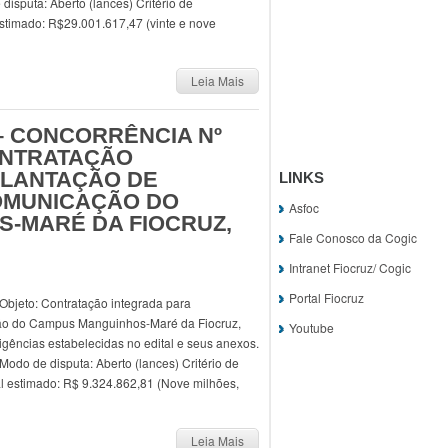
disputa: Aberto (lances) Critério de
estimado: R$29.001.617,47 (vinte e nove
Leia Mais
 – CONCORRÊNCIA Nº
CONTRATAÇÃO
PLANTAÇÃO DE
LINKS
OMUNICAÇÃO DO
Asfoc
-MARÉ DA FIOCRUZ,
Fale Conosco da Cogic
Intranet Fiocruz/ Cogic
Portal Fiocruz
Objeto: Contratação integrada para
ão do Campus Manguinhos-Maré da Fiocruz,
Youtube
igências estabelecidas no edital e seus anexos.
Modo de disputa: Aberto (lances) Critério de
al estimado: R$ 9.324.862,81 (Nove milhões,
Leia Mais